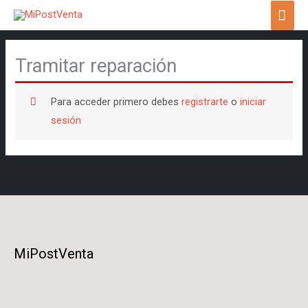
Ir
ME
al
PRI
contenido
Tramitar reparación
Para acceder primero debes
registrarte
o
iniciar
sesión
MiPostVenta