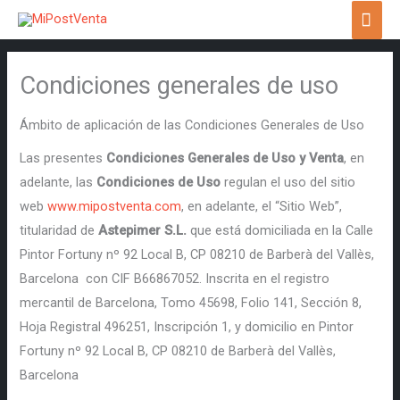
Ir
ME
al
PRI
contenido
Condiciones generales de uso
Ámbito de aplicación de las Condiciones Generales de Uso
Las presentes
Condiciones Generales de Uso y Venta
, en
adelante, las
Condiciones de Uso
regulan el uso del sitio
web
www.mipostventa.com
, en adelante, el “Sitio Web”,
titularidad de
Astepimer S.L.
que está domiciliada en la Calle
Pintor Fortuny nº 92 Local B, CP 08210 de Barberà del Vallès,
Barcelona con CIF B66867052. Inscrita en el registro
mercantil de Barcelona, Tomo 45698, Folio 141, Sección 8,
Hoja Registral 496251, Inscripción 1, y domicilio en Pintor
Fortuny nº 92 Local B, CP 08210 de Barberà del Vallès,
Barcelona