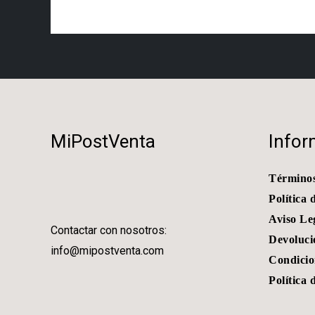
MiPostVenta
Infor
Términos
Política 
Aviso Le
Contactar con nosotros:
Devoluci
info@mipostventa.com
Condicio
Política 